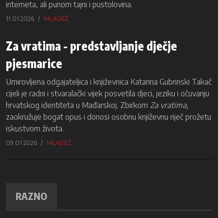
interneta, ali punom tajni i pustolovina.
11 01 2026
MLADEŽ
Za vratima - predstavljanje dječje
pjesmarice
Umirovljena odgajateljica i književnica Katarina Gubrinski Takač
cijeli je radni i stvaralački vijek posvetila djeci, jeziku i očuvanju
hrvatskog identiteta u Mađarskoj. Zbirkom
Za vratima
,
zaokružuje bogat opus i donosi osobnu književnu riječ prožetu
iskustvom života.
09 01 2026
MLADEŽ
RAZNO