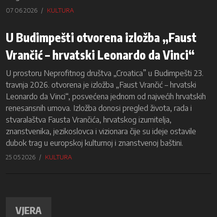
07 06 2026
KULTURA
U Budimpešti otvorena izložba „Faust
Vrančić – hrvatski Leonardo da Vinci“
U prostoru Neprofitnog društva „Croatica” u Budimpešti 23.
travnja 2026. otvorena je izložba „Faust Vrančić – hrvatski
Leonardo da Vinci“, posvećena jednom od najvećih hrvatskih
renesansnih umova. Izložba donosi pregled života, rada i
stvaralaštva Fausta Vrančića, hrvatskog izumitelja,
znanstvenika, jezikoslovca i vizionara čije su ideje ostavile
dubok trag u europskoj kulturnoj i znanstvenoj baštini.
25 05 2026
KULTURA
VJERA