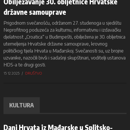
Obilježavanje 30. obljetnice Hrvatske
državne samouprave
Prigodnom svečanošću, održanom 27. studenoga u sjedištu
Neprofitnog poduzeća za kulturnu, informativnu i izdavačku
djelatnost „Croatica“ u Budimpešti, obilježena je 30. obljetnica
utemeljenja Hrvatske državne samouprave, krovnog
političkog tijela Hrvata u Mađarskoj. Svečanosti su, uz brojne
uzvanike, nazočili bivši i sadašnji skupštinari, voditelji ustanova
HDS-a te drugi gosti.
15 12 2025
DRUŠTVO
KULTURA
Dani Hrvata iz Mađarske u Splitsko-