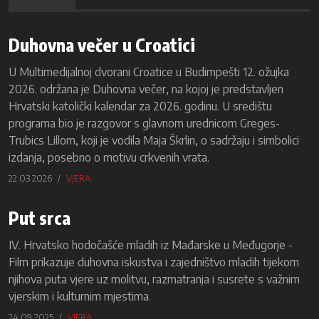
Duhovna večer u Croatici
U Multimedijalnoj dvorani Croatice u Budimpešti 12. ožujka
2026. održana je Duhovna večer, na kojoj je predstavljen
Hrvatski katolički kalendar za 2026. godinu. U središtu
programa bio je razgovor s glavnom urednicom Greges-
Trubics Lillom, koji je vodila Maja Škrlin, o sadržaju i simbolici
izdanja, posebno o motivu crkvenih vrata.
22 03 2026
VJERA
Put srca
IV. Hrvatsko hodočašće mladih iz Mađarske u Međugorje -
Film prikazuje duhovna iskustva i zajedništvo mladih tijekom
njihova puta vjere uz molitvu, razmatranja i susrete s važnim
vjerskim i kulturnim mjestima.
24 09 2025
VJERA