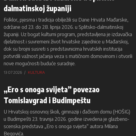
dalmatinskoj županiji
Folklor, pjesma i tradicija obilježili su Dane Hrvata Mađarske,
održane od 23. do 28. lipnja 2026. u Splitsko-dalmatinskoj
županiji. Uz bogat kulturni program, predstavljena je izdavačka
djelatnost i suvremeni život hrvatske zajednice u Mađarskoj,
dok su brojni susreti s predstavnicima hrvatskih institucija
potvrdili važnost jačanja veza s matičnom domovinom i otvorili
nove mogućnosti buduće suradnje.
13 07 2026
KULTURA
„Ero s onoga svijeta” povezao
Tomislavgrad i Budimpeštu
U Hrvatskoj osnovnoj školi, gimnaziji i đačkom domu (HOŠIG)
u Budimpešti 23. travnja 2026. godine izvedena je glazbeno-
scenska predstava „Ero s onoga svijeta“ autora Milana
Begovića.