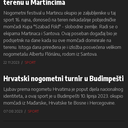
terenu u Martincima
Nogometni festival u Martincu okupio je zaljubljenike u taj
sport 16. rujna, donoseći na teren nekadašnje pobjedničke
momčadi Kupa "Szabad Föld" - slobodne zemlje. Radi se o
ekipama Martinaca i Santova. Ovaj poseban događaj bio je
podsjetnik na dane kada su ove momčadi dominirale na
terenu. Istoga dana priređena je i izložba posvećena velikom
nogometašu Albertu Flóriánu, rodom iz Santova.
22 11 2023
SPORT
Hrvatski nogometni turnir u Budimpešti
Ljubav prema nogometu Hrvatima je poput dijela nacionalnog
identiteta, a ovaj sport je u Budimpešti 10. lipnja 2023. okupio
momčadi iz Mađarske, Hrvatske te Bosne i Hercegovine.
07 08 2023
SPORT