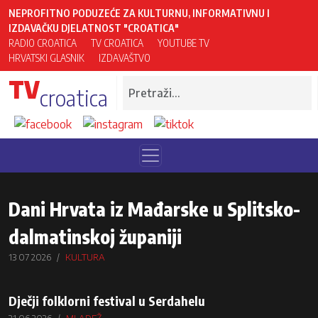
NEPROFITNO PODUZEĆE ZA KULTURNU, INFORMATIVNU I
IZDAVAČKU DJELATNOST "CROATICA"
RADIO CROATICA
TV CROATICA
YOUTUBE TV
HRVATSKI GLASNIK
IZDAVAŠTVO
TV
croatica
Dani Hrvata iz Mađarske u Splitsko-
dalmatinskoj županiji
13 07 2026
KULTURA
Dječji folklorni festival u Serdahelu
21 06 2026
MLADEŽ