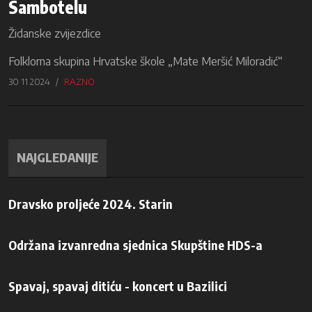
Sambotelu
Židanske zvijezdice
Folklorna skupina Hrvatske škole „Mate Meršić Miloradić“
30 11 2024
RAZNO
NAJGLEDANIJE
Dravsko proljeće 2024. Starin
Održana izvanredna sjednica Skupštine HDS-a
Spavaj, spavaj ditiću - koncert u Bazilici