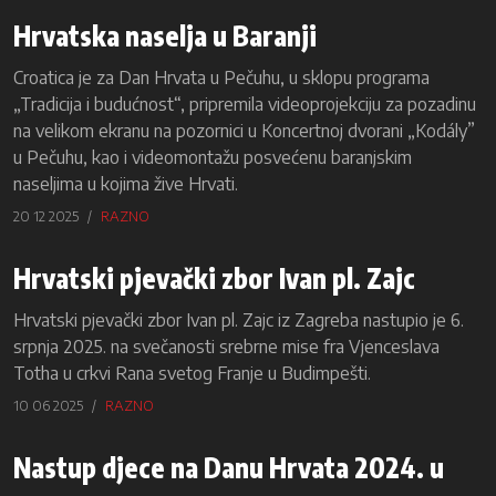
Hrvatska naselja u Baranji
Croatica je za Dan Hrvata u Pečuhu, u sklopu programa
„Tradicija i budućnost“, pripremila videoprojekciju za pozadinu
na velikom ekranu na pozornici u Koncertnoj dvorani „Kodály”
u Pečuhu, kao i videomontažu posvećenu baranjskim
naseljima u kojima žive Hrvati.
20 12 2025
RAZNO
Hrvatski pjevački zbor Ivan pl. Zajc
Hrvatski pjevački zbor Ivan pl. Zajc iz Zagreba nastupio je 6.
srpnja 2025. na svečanosti srebrne mise fra Vjenceslava
Totha u crkvi Rana svetog Franje u Budimpešti.
10 06 2025
RAZNO
Nastup djece na Danu Hrvata 2024. u