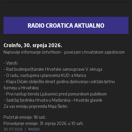
RADIO CROATICA AKTUALNO
CroInfo, 30. srpnja 2026.
Najnovije informacije četvrtkom - povezani s hrvatskom zajednicom
- Vijesti
- Rad budimpeštanske Hrvatske samouprave V. okruga
- O radu, nastupima i planovima KUD-a Marica
- Klapa Dičaki obilježila deset godina djelovanja i održala ljetnu
turneju u Hrvatskoj
- Prvi nastup benda Ljubavnici pred pomurskom publikom
- Sadržaj tjednika Hrvata u Mađarskoj – Hrvatski glasnik
Za vas emisiju pripremila Maja Škrlin.
Početak emisije: 18 sati.
Ponavljanje emisije: 31. srpnja 2026. u 10 sati.
30 07 2026
RADIO