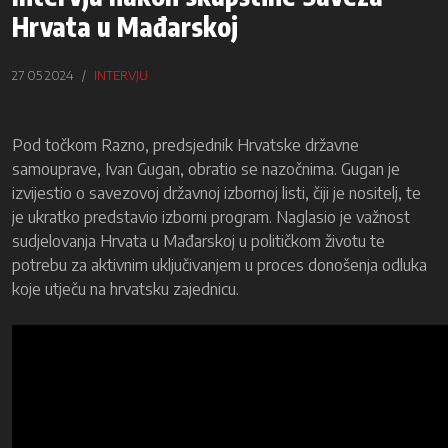
Hrvata u Mađarskoj
27 05 2024
INTERVJU
Pod točkom Razno, predsjednik Hrvatske državne
samouprave, Ivan Gugan, obratio se nazočnima. Gugan je
izvijestio o savezovoj državnoj izbornoj listi, čiji je nositelj, te
je ukratko predstavio izborni program. Naglasio je važnost
sudjelovanja Hrvata u Mađarskoj u političkom životu te
potrebu za aktivnim uključivanjem u proces donošenja odluka
koje utječu na hrvatsku zajednicu.