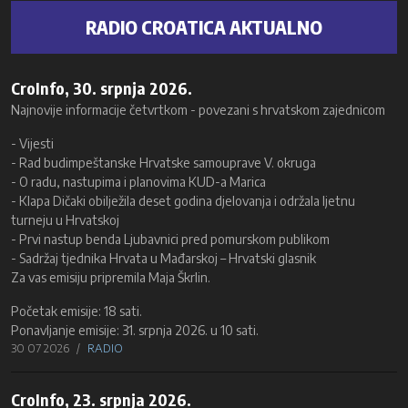
RADIO CROATICA AKTUALNO
CroInfo, 30. srpnja 2026.
Najnovije informacije četvrtkom - povezani s hrvatskom zajednicom
- Vijesti
- Rad budimpeštanske Hrvatske samouprave V. okruga
- O radu, nastupima i planovima KUD-a Marica
- Klapa Dičaki obilježila deset godina djelovanja i održala ljetnu
turneju u Hrvatskoj
- Prvi nastup benda Ljubavnici pred pomurskom publikom
- Sadržaj tjednika Hrvata u Mađarskoj – Hrvatski glasnik
Za vas emisiju pripremila Maja Škrlin.
Početak emisije: 18 sati.
Ponavljanje emisije: 31. srpnja 2026. u 10 sati.
30 07 2026
RADIO
CroInfo, 23. srpnja 2026.