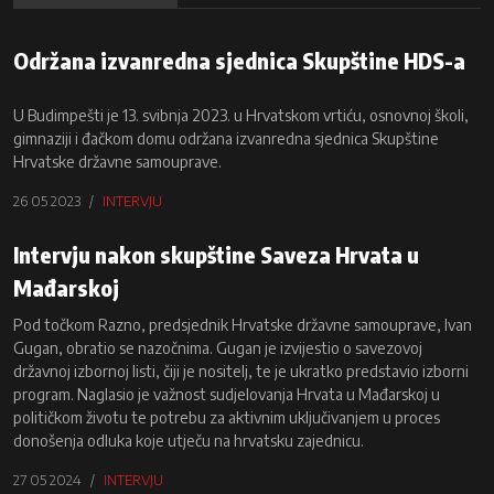
Održana izvanredna sjednica Skupštine HDS-a
U Budimpešti je 13. svibnja 2023. u Hrvatskom vrtiću, osnovnoj školi,
gimnaziji i đačkom domu održana izvanredna sjednica Skupštine
Hrvatske državne samouprave.
26 05 2023
INTERVJU
Intervju nakon skupštine Saveza Hrvata u
Mađarskoj
Pod točkom Razno, predsjednik Hrvatske državne samouprave, Ivan
Gugan, obratio se nazočnima. Gugan je izvijestio o savezovoj
državnoj izbornoj listi, čiji je nositelj, te je ukratko predstavio izborni
program. Naglasio je važnost sudjelovanja Hrvata u Mađarskoj u
političkom životu te potrebu za aktivnim uključivanjem u proces
donošenja odluka koje utječu na hrvatsku zajednicu.
27 05 2024
INTERVJU