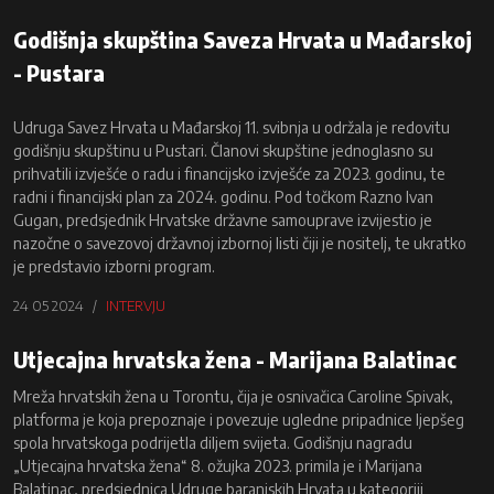
Godišnja skupština Saveza Hrvata u Mađarskoj
- Pustara
Udruga Savez Hrvata u Mađarskoj 11. svibnja u održala je redovitu
godišnju skupštinu u Pustari. Članovi skupštine jednoglasno su
prihvatili izvješće o radu i financijsko izvješće za 2023. godinu, te
radni i financijski plan za 2024. godinu. Pod točkom Razno Ivan
Gugan, predsjednik Hrvatske državne samouprave izvijestio je
nazočne o savezovoj državnoj izbornoj listi čiji je nositelj, te ukratko
je predstavio izborni program.
24 05 2024
INTERVJU
Utjecajna hrvatska žena - Marijana Balatinac
Mreža hrvatskih žena u Torontu, čija je osnivačica Caroline Spivak,
platforma je koja prepoznaje i povezuje ugledne pripadnice ljepšeg
spola hrvatskoga podrijetla diljem svijeta. Godišnju nagradu
„Utjecajna hrvatska žena“ 8. ožujka 2023. primila je i Marijana
Balatinac, predsjednica Udruge baranjskih Hrvata u kategoriji