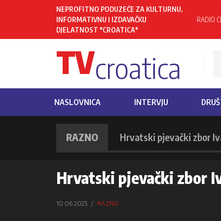
NEPROFITNO PODUZEĆE ZA KULTURNU,
INFORMATIVNU I IZDAVAČKU
RADIO C
DJELATNOST "CROATICA"
TV
croatica
NASLOVNICA
INTERVJU
DRUŠ
RAZNO
Hrvatski pjevački zbor Iv
Hrvatski pjevački zbor Iv
10 06 2025
RAZNO