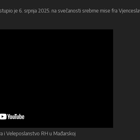
astupio je 6. srpnja 2025. na svečanosti srebrne mise fra Vjencesl
va i Veleposlanstvo RH u Mađarskoj