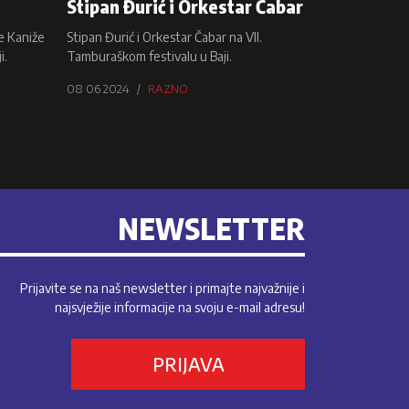
Stipan Đurić i Orkestar Čabar
e Kaniže
Stipan Đurić i Orkestar Čabar na VII.
i.
Tamburaškom festivalu u Baji.
08 06 2024
RAZNO
NEWSLETTER
Prijavite se na naš newsletter i primajte najvažnije i
najsvježije informacije na svoju e-mail adresu!
PRIJAVA