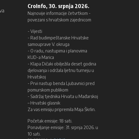
CroInfo, 30. srpnja 2026.
ava
Najnovije informacije četvrtkom -
povezani s hrvatskom zajednicom
- Vijesti
- Rad budimpeštanske Hrvatske
samouprave V. okruga
- O radu, nastupima i planovima
KUD-a Marica
- Klapa Dičaki obilježila deset godina
djelovanja i održala ljetnu turneju u
Hrvatskoj
- Prvi nastup benda Ljubavnici pred
pomurskom publikom
- Sadržaj tjednika Hrvata u Mađarskoj
– Hrvatski glasnik
Za vas emisiju pripremila Maja Škrlin.
Početak emisije: 18 sati.
Ponavljanje emisije: 31. srpnja 2026. u
10 sati.