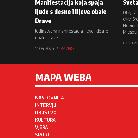
Manifestacija koja spaja
Sveta
ljude s desne i lijeve obale
Obilježa
crkvi Sr
Drave
Noemi T
Jedinstvena manifestacija lijeve i desne
Mješovi
obale Drave
06 01 2
11 04 2024
RAZNO
MAPA WEBA
NASLOVNICA
INTERVJU
DRUŠTVO
KULTURA
VJERA
SPORT