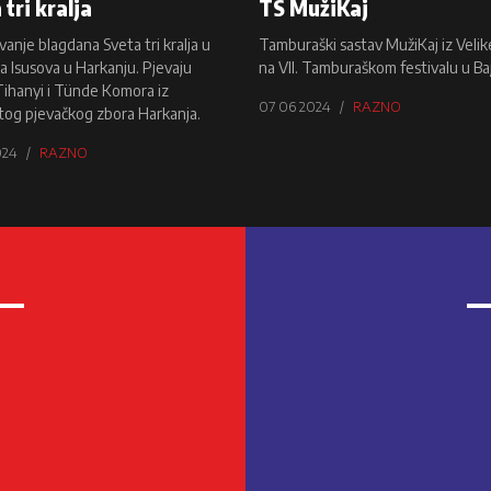
 tri kralja
TS MužiKaj
vanje blagdana Sveta tri kralja u
Tamburaški sastav MužiKaj iz Velik
ca Isusova u Harkanju. Pjevaju
na VII. Tamburaškom festivalu u Baj
ihanyi i Tünde Komora iz
07 06 2024
RAZNO
tog pjevačkog zbora Harkanja.
024
RAZNO