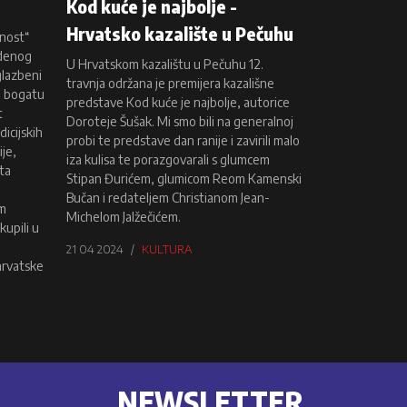
Kod kuće je najbolje -
Hrvatsko kazalište u Pečuhu
ćnost“
udenog
U Hrvatskom kazalištu u Pečuhu 12.
glazbeni
travnja održana je premijera kazališne
e bogatu
predstave Kod kuće je najbolje, autorice
t
Doroteje Šušak. Mi smo bili na generalnoj
dicijskih
probi te predstave dan ranije i zavirili malo
je,
iza kulisa te porazgovarali s glumcem
ta
Stipan Đurićem, glumicom Reom Kamenski
Bučan i redateljem Christianom Jean-
im
Michelom Jalžečićem.
kupili u
21 04 2024
KULTURA
hrvatske
NEWSLETTER