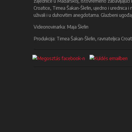
zajednice u Mađarskoj, istovremeno zabavljajući i 
Croatice, Timea Šakan-Škrlin, ujedno i urednica i 
uživali i u duhovitim anegdotama. Glazbeni ugođaj
Videonovinarka: Maja Škrlin
Produkcija: Timea Šakan-Škrlin, ravnateljica Croat