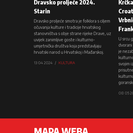
Dravsko proljeće 2024.
Krčka
Starin
Croat
Vrbni
Dravsko proljeće smotra je folklora s ciljem
očuvanja kulture i tradicije hrvatskog
Fran
stanovništva s obje strane rijeke Drave, uz
U srcu 
uvijek zanimljive goste i kulturno-
dvorani 
umjetnička društva koja predstavljaju
je neza
hrvatski narod u Hrvatskoj i Mađarskoj.
kulturn
13 04 2024
KULTURA
svojim 
prisutne
kulturn
goransk
08 05 2
MAPA WEBA