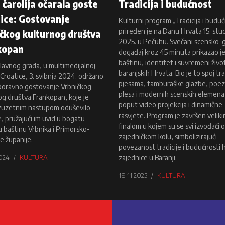
 čarolija očarala goste
Tradicija i budućnost
ice: Gostovanje
Kulturni program „Tradicija i budu
priređen je na Danu Hrvata 15. st
čkog kulturnog društva
2025. u Pečuhu. Svečani scensko-
kopan
događaj kroz 45 minuta prikazao j
baštinu, identitet i suvremeni živo
glavnog grada, u multimedijalnoj
baranjskih Hrvata. Bio je to spoj tra
Croatice, 3. svibnja 2024. održano
pjesama, tamburaške glazbe, poezi
boravno gostovanje Vrbničkog
plesa i modernih scenskih elemena
og društva Frankopan, koje je
poput video projekcija i dinamične
izuzetnim nastupom oduševilo
rasvjete. Program je završen velik
, pružajući im uvid u bogatu
finalom u kojem su se svi izvođači o
u baštinu Vrbnika i Primorsko-
zajedničkom kolu, simbolizirajući
e županije.
povezanost tradicije i budućnosti 
024
KULTURA
zajednice u Baranji.
18 11 2025
KULTURA