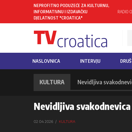
NEPROFITNO PODUZEĆE ZA KULTURNU,
INFORMATIVNU I IZDAVAČKU
RADIO C
DJELATNOST "CROATICA"
TV
croatica
NASLOVNICA
INTERVJU
DRUŠ
KULTURA
Nevidljiva svakodnevi
Nevidljiva svakodnevica
02 04 2026
KULTURA