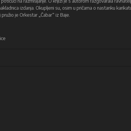
potičući na razmišljanje. O knjizi je s autorom razgovarala ravnatelj
nakladnica izdanja. Okupljeni su, osim u pričama o nastanku karikat
 pružio je Orkestar „Čabar“ iz Baje.
ice