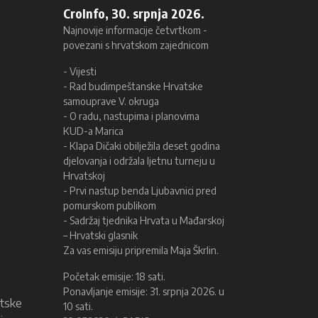
CroInfo, 30. srpnja 2026.
Najnovije informacije četvrtkom -
povezani s hrvatskom zajednicom
- Vijesti
- Rad budimpeštanske Hrvatske
samouprave V. okruga
- O radu, nastupima i planovima
KUD-a Marica
- Klapa Dičaki obilježila deset godina
djelovanja i održala ljetnu turneju u
Hrvatskoj
- Prvi nastup benda Ljubavnici pred
pomurskom publikom
- Sadržaj tjednika Hrvata u Mađarskoj
– Hrvatski glasnik
Za vas emisiju pripremila Maja Škrlin.
Početak emisije: 18 sati.
Ponavljanje emisije: 31. srpnja 2026. u
atske
10 sati.